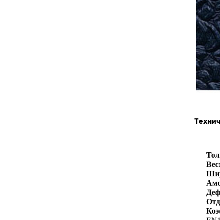
Техни
Тол
Вес
Ши
Амо
Деф
Отд
Коэ