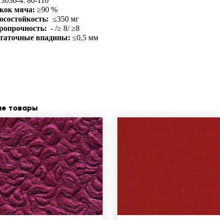
3036-4: 80-110
кок мяча:
≥90 %
осостойкость:
≤350 мг
ропрочность:
- /≥ 8/ ≥8
таточные впадины:
≤0,5 мм
ие товары