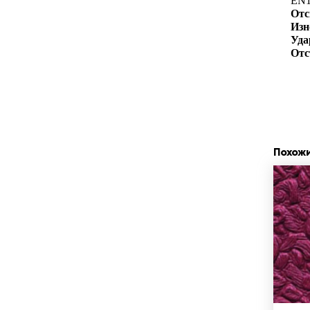
EN1
Отс
Изн
Уда
Отс
Похож