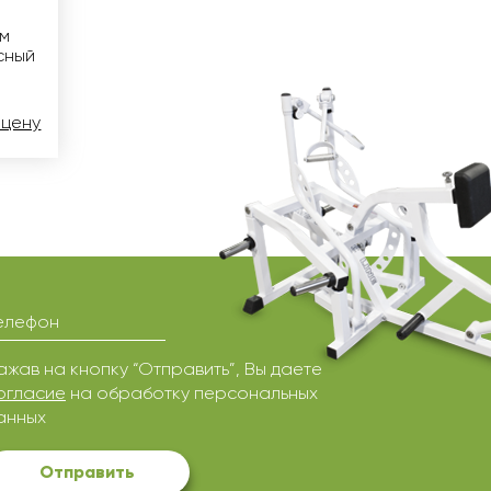
ум
сный
 цену
елефон
ажав на кнопку “Отправить”, Вы даете
огласие
на обработку персональных
анных
Отправить