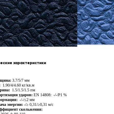
ческие характеристики
щина:
3.7/5/7 мм
:
1.90/4/4.60 кг/кв.м
рина:
1.5/1.5/1.5 пм
ртизация ударов:
EN 14808: -/-/P1 %
ормация:
-/-/≤2 мм
ача энергии:
-/≥ 0,31/≥0,31 м/с
ффициент скольжения: