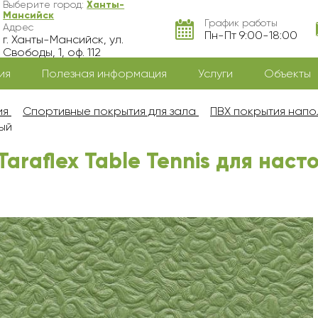
Выберите город:
Ханты-
Мансийск
График работы
Адрес
Пн-Пт 9:00-18:00
г. Ханты-Мансийск, ул.
Свободы, 1, оф. 112
ия
Полезная информация
Услуги
Объекты
ия
Спортивные покрытия для зала
ПВХ покрытия напо
ный
araflex Table Tennis для наст