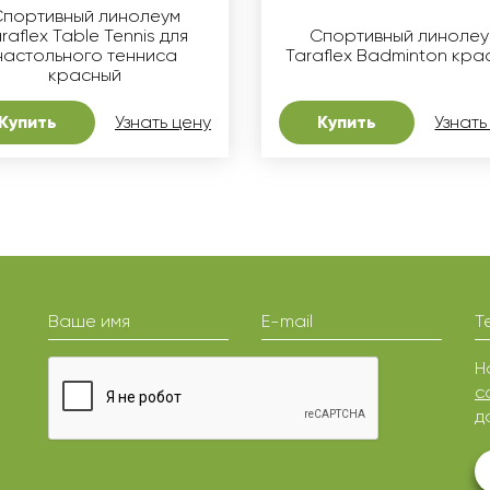
портивный линолеум
raflex Table Tennis для
Спортивный линоле
настольного тенниса
Taraflex Badminton кра
красный
Купить
Узнать цену
Купить
Узнать
Ваше имя
E-mail
Т
Н
с
д