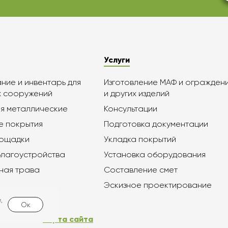
Услуги
ие и инвентарь для
Изготовление МАФ и огражден
х сооружений
и других изделий
я металлические
Консультации
е покрытия
Подготовка документации
лощадки
Укладка покрытий
благоустройства
Установка оборудования
ная трава
Составление смет
Эскизное проектирование
,
Ок
Карта сайта