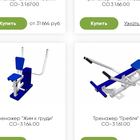
СО-3.1.67.00
СО.3.1.66.00
Купить
от 31 664 руб.
Купить
Узнать
ренажер "Жим к груди"
Тренажер "Гребля"
СО-3.1.64.00
СО-3.1.61.00