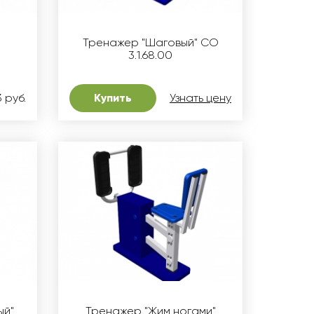
"
Тренажер "Шаговый" СО
3.1.68.00
3 руб.
Купить
Узнать цену
ый"
Тренажер "Жим ногами"