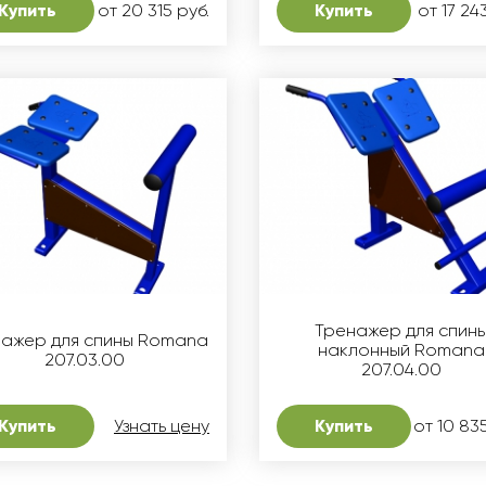
Купить
от 20 315 руб.
Купить
от 17 24
Тренажер для спин
ажер для спины Romana
наклонный Romana
207.03.00
207.04.00
Купить
Узнать цену
Купить
от 10 83