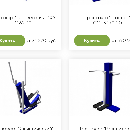
нажер "Тяга верхняя" СО
Тренажер "Твистер
3.1.62.00
СО-3.1.70.00
Купить
от 24 270 руб.
Купить
от 16 07
нажер "Эллиптический"
Тренажер "Маятников