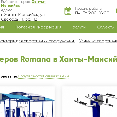
Выберите город:
Ханты-
Мансийск
График работы
Адрес
Пн-Пт 9:00-18:00
г. Ханты-Мансийск, ул.
Свободы, 1, оф. 112
ия
Полезная информация
Услуги
Объекты
ентарь для спортивных сооружений
Уличные спортив
еров Romana в Ханты-Мансий
Популярности
Наличию цены
овать по: