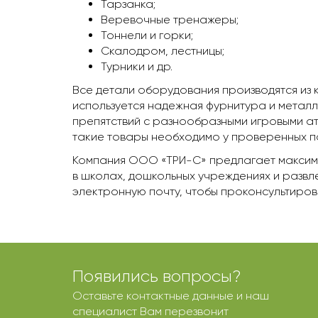
Тарзанка;
Веревочные тренажеры;
Тоннели и горки;
Скалодром, лестницы;
Турники и др.
Все детали оборудования производятся из 
используется надежная фурнитура и метал
препятствий с разнообразными игровыми а
такие товары необходимо у проверенных п
Компания ООО «ТРИ-С» предлагает максима
в школах, дошкольных учреждениях и разв
электронную почту, чтобы проконсультирова
Появились вопросы?
Оставьте контактные данные и наш
специалист Вам перезвонит