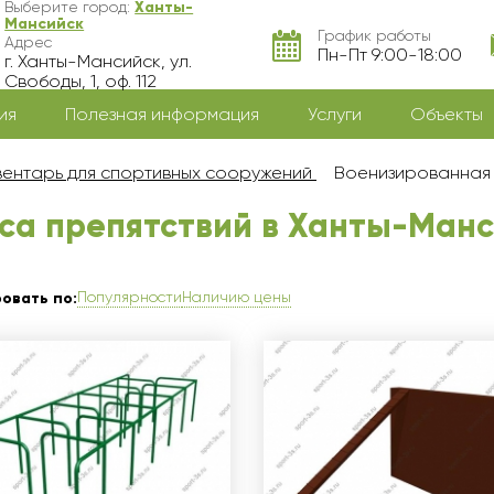
Выберите город:
Ханты-
Мансийск
График работы
Адрес
Пн-Пт 9:00-18:00
г. Ханты-Мансийск, ул.
Свободы, 1, оф. 112
ия
Полезная информация
Услуги
Объекты
ентарь для спортивных сооружений
Военизированная 
са препятствий в Ханты-Ман
Популярности
Наличию цены
овать по: