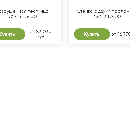
азрушенная лестница
Стенка с двумя проло
СО-3.1.78.00
СО-3.1.79.00
от 83 030
Купить
Купить
от 46 77
руб.