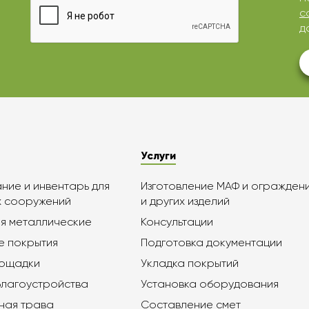
с
д
Услуги
ие и инвентарь для
Изготовление МАФ и огражден
х сооружений
и других изделий
я металлические
Консультации
е покрытия
Подготовка документации
лощадки
Укладка покрытий
благоустройства
Установка оборудования
ная трава
Составление смет