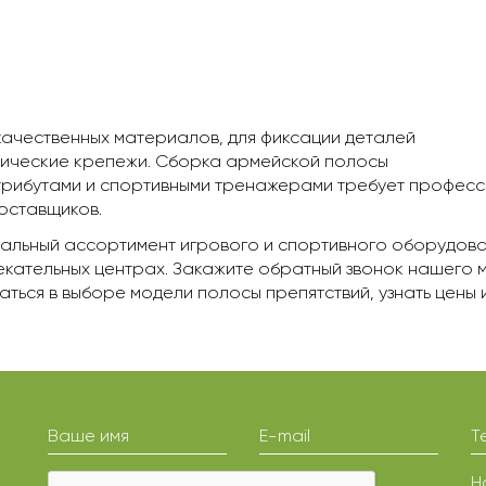
качественных материалов, для фиксации деталей
лические крепежи. Сборка армейской полосы
трибутами и спортивными тренажерами требует професс
оставщиков.
льный ассортимент игрового и спортивного оборудован
лекательных центрах. Закажите обратный звонок нашего
ться в выборе модели полосы препятствий, узнать цены 
Ваше имя
E-mail
Т
Н