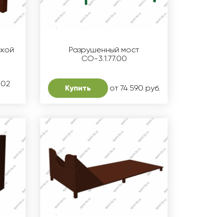
ской
Разрушенный мост
СО-3.1.77.00
802
Купить
от 74 590 руб.