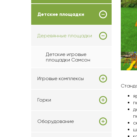
Детские площадки
Деревянные площадки
Детские игровые
площадки Самсон
Игровые комплексы
Станда
я
Горки
п
д
п
Оборудование
с
ш
к