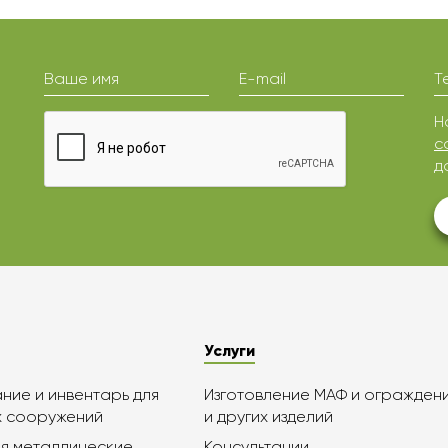
Ваше имя
E-mail
Т
Н
с
д
Услуги
ие и инвентарь для
Изготовление МАФ и огражден
х сооружений
и других изделий
я металлические
Консультации