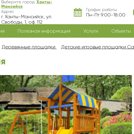
Выберите город:
Ханты-
Мансийск
График работы
Адрес
Пн-Пт 9:00-18:00
г. Ханты-Мансийск, ул.
Свободы, 1, оф. 112
ия
Полезная информация
Услуги
Объекты
Деревянные площадки
Детские игровые площадки С
ая