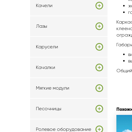
Качели
ж
г
Каркас
Лазы
клеено
огражд
Габари
Карусели
в
в
Качалки
Общий 
Мягкие модули
Песочницы
Похож
Ролевое оборудование