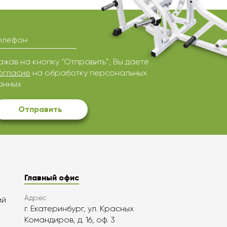
елефон
ажав на кнопку “Отправить”, Вы даете
огласие
на обработку персональных
анных
Отправить
Главный офис
Адрес
ий
г. Екатеринбург, ул. Красных
Командиров, д. 16, оф. 3