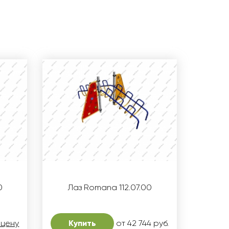
0
Лаз Romana 112.07.00
 цену
Купить
от 42 744 руб.