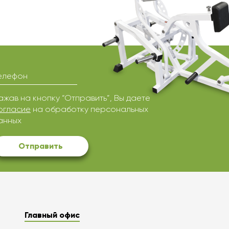
елефон
ажав на кнопку “Отправить”, Вы даете
огласие
на обработку персональных
анных
Отправить
Главный офис