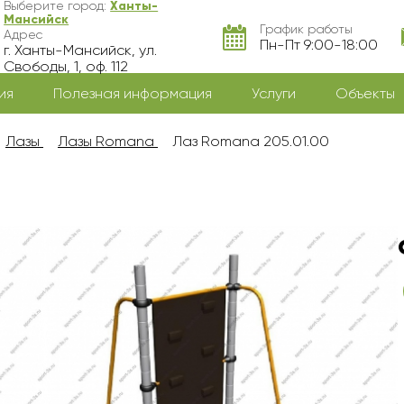
Выберите город:
Ханты-
Мансийск
График работы
Адрес
Пн-Пт 9:00-18:00
г. Ханты-Мансийск, ул.
Свободы, 1, оф. 112
ия
Полезная информация
Услуги
Объекты
Лазы
Лазы Romana
Лаз Romana 205.01.00