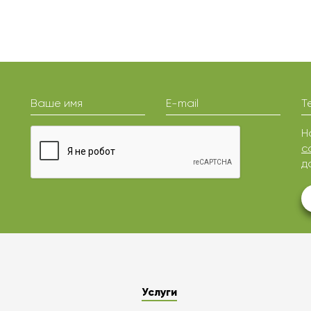
Ваше имя
E-mail
Т
Н
с
д
Услуги