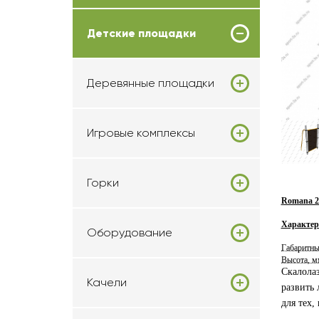
Детские площадки
Деревянные площадки
Игровые комплексы
Горки
Romana 20
Характер
Оборудование
Габаритны
Высота, м
Скалолаз
Качели
развить 
для тех,