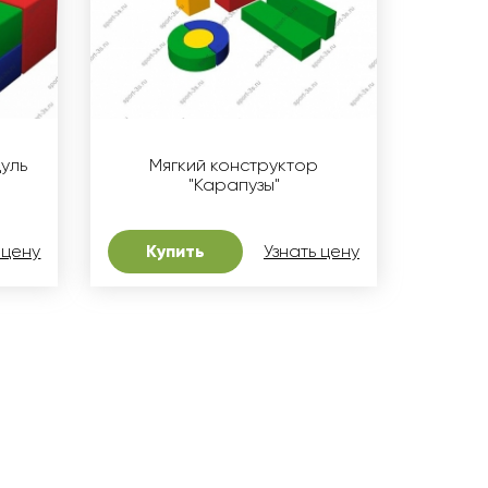
уль
Мягкий конструктор
"Карапузы"
 цену
Купить
Узнать цену