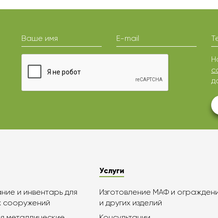
Ваше имя
E-mail
Т
Н
с
д
Услуги
ие и инвентарь для
Изготовление МАФ и огражден
х сооружений
и других изделий
я металлические
Консультации