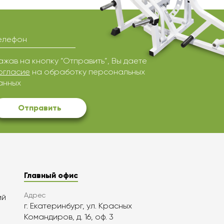
елефон
ажав на кнопку “Отправить”, Вы даете
огласие
на обработку персональных
анных
Отправить
Главный офис
Адрес
ий
г. Екатеринбург, ул. Красных
Командиров, д. 16, оф. 3