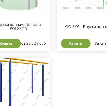
русья детские Romana
СО 5.01 - Брусья детс
501.22.00
Купить
от 22 524 руб.
Купить
Узнать