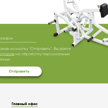
елефон
ажав на кнопку “Отправить”, Вы даете
огласие
на обработку персональных
анных
Отправить
Главный офис