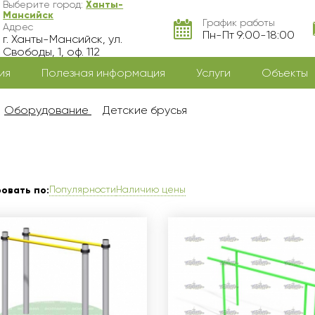
Выберите город:
Ханты-
Мансийск
График работы
Адрес
Пн-Пт 9:00-18:00
г. Ханты-Мансийск, ул.
Свободы, 1, оф. 112
ия
Полезная информация
Услуги
Объекты
Оборудование
Детские брусья
Популярности
Наличию цены
овать по: