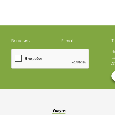
Ваше имя
E-mail
Т
Н
с
д
Услуги