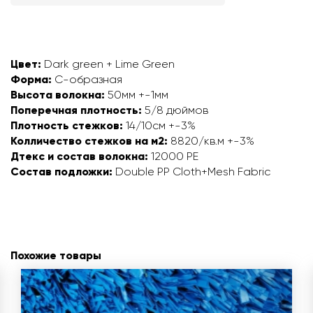
Цвет:
Dark green + Lime Green
Форма:
C-образная
Высота волокна:
50мм +-1мм
Поперечная плотность:
5/8 дюймов
Плотность стежков:
14/10см +-3%
Колличество стежков на м2:
8820/кв.м +-3%
Дтекс и состав волокна:
12000 PE
Состав подложки:
Double PP Cloth+Mesh Fabric
Похожие товары