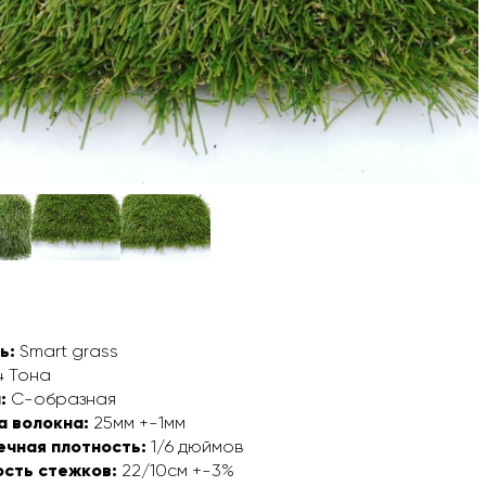
ь:
Smart grass
 Тона
:
С-образная
а волокна:
25мм +-1мм
ечная плотность:
1/6 дюймов
ость стежков:
22/10см +-3%