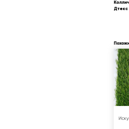
Коллич
Дтекс 
Похож
Иску