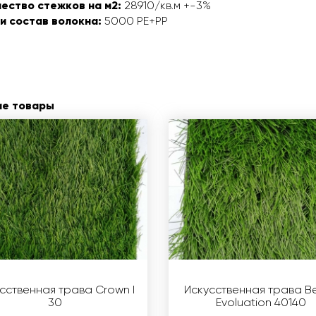
ество стежков на м2:
28910/кв.м +-3%
и состав волокна:
5000 PE+PP
ие товары
сственная трава Crown I
Искусственная трава Bel
30
Evoluation 40140