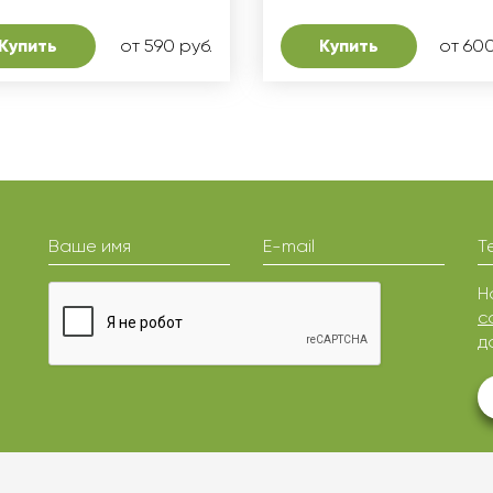
Купить
от 590 руб.
Купить
от 600
Ваше имя
E-mail
Т
Н
с
д