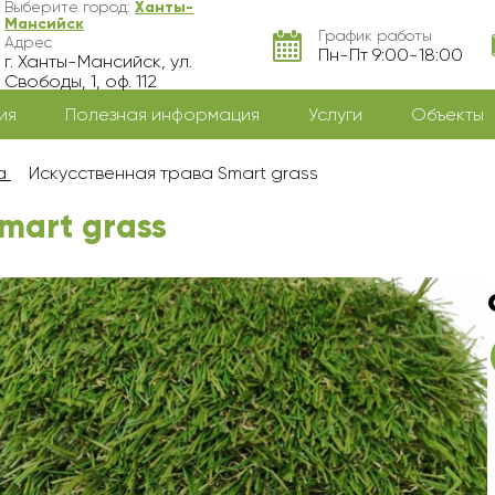
Выберите город:
Ханты-
Мансийск
График работы
Адрес
Пн-Пт 9:00-18:00
г. Ханты-Мансийск, ул.
Свободы, 1, оф. 112
ия
Полезная информация
Услуги
Объекты
а
Искусственная трава Smart grass
mart grass