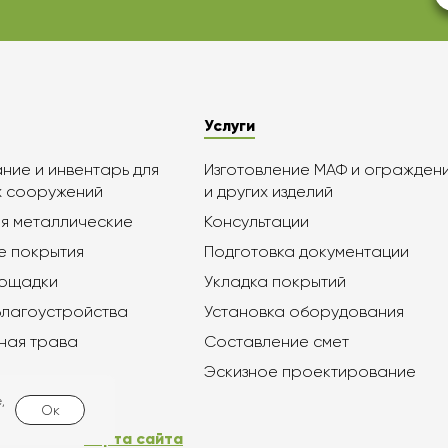
Услуги
ие и инвентарь для
Изготовление МАФ и огражден
х сооружений
и других изделий
я металлические
Консультации
е покрытия
Подготовка документации
лощадки
Укладка покрытий
благоустройства
Установка оборудования
ная трава
Составление смет
Эскизное проектирование
,
Ок
Карта сайта