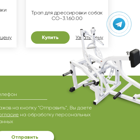
вки
Трап для дрессировки собак
СО-3.1.60.00
 цену
Купить
Узнать цену
елефон
ажав на кнопку “Отправить”, Вы даете
огласие
на обработку персональных
анных
Отправить