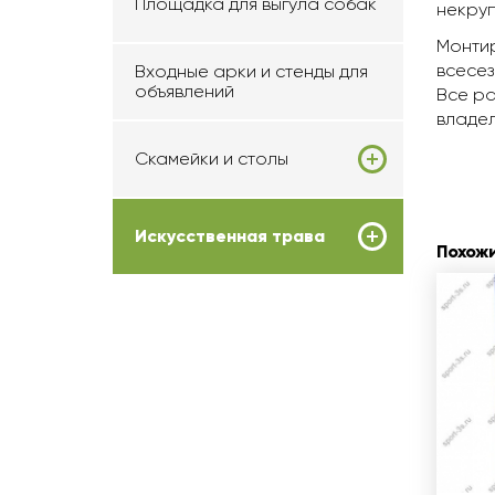
Площадка для выгула собак
некруп
Монтир
всесез
Входные арки и стенды для
объявлений
Все ра
владел
Скамейки и столы
Искусственная трава
Похож