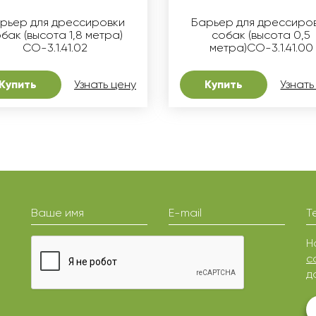
рьер для дрессировки
Барьер для дрессиро
бак (высота 1,8 метра)
собак (высота 0,5
СО-3.1.41.02
метра)СО-3.1.41.00
Купить
Узнать цену
Купить
Узнать
Ваше имя
E-mail
Т
Н
с
д