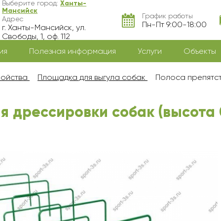
Выберите город:
Ханты-
Мансийск
График работы
Адрес
Пн-Пт 9:00-18:00
г. Ханты-Мансийск, ул.
Свободы, 1, оф. 112
ия
Полезная информация
Услуги
Объекты
ройства
Площадка для выгула собак
Полоса препятств
 дрессировки собак (высота 0