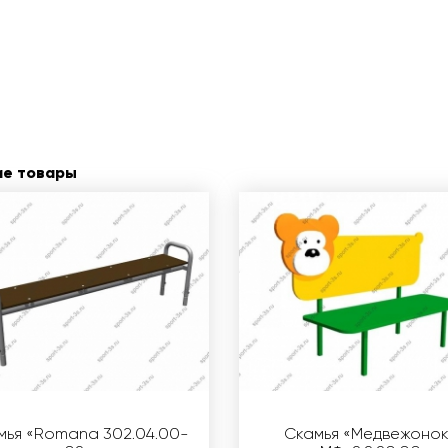
ие товары
мья «Romana 302.04.00-
Скамья «Медвежонок