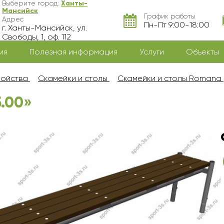
Выберите город:
Ханты-
Мансийск
График работы
Адрес
Пн-Пт 9:00-18:00
г. Ханты-Мансийск, ул.
Свободы, 1, оф. 112
ия
Полезная информация
Услуги
Объекты
ройства
Скамейки и столы
Скамейки и столы Romana
.00»