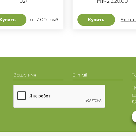
02»
МФ-2.2.20.00
Купить
от 7 001 руб.
Купить
Узнать
Ваше имя
E-mail
Т
Н
с
д