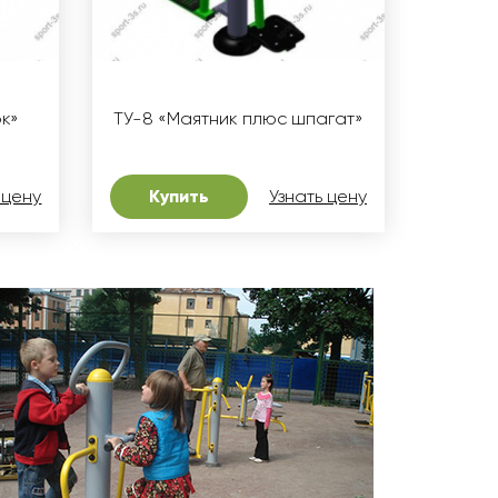
к»
ТУ-8 «Маятник плюс шпагат»
 цену
Купить
Узнать цену