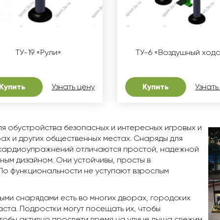
ТУ-19 «Рули»
ТУ-6 «Воздушный ходо
Купить
Узнать цену
Купить
Узнать
ля обустройства безопасных и интересных игровых и
ах и других общественных местах. Снаряды для
и кардиоупражнений отличаются простой, надежной
ным дизайном. Они устойчивы, просты в
 По функциональности не уступают взрослым
ми снарядами есть во многих дворах, городских
ста. Подростки могут посещать их, чтобы
чтобы активно просвети время на улице дыша свежим