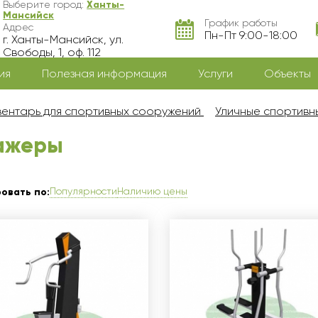
Выберите город:
Ханты-
Мансийск
График работы
Адрес
Пн-Пт 9:00-18:00
г. Ханты-Мансийск, ул.
Свободы, 1, оф. 112
ия
Полезная информация
Услуги
Объекты
ентарь для спортивных сооружений
Уличные спортив
нажеры
Популярности
Наличию цены
овать по: