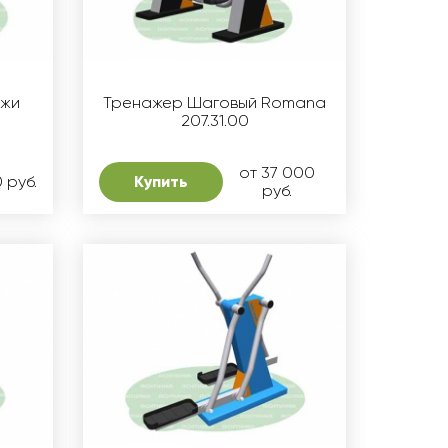
ыжи
Тренажер Шаговый Romana
207.31.00
от 37 000
0 руб.
Купить
руб.