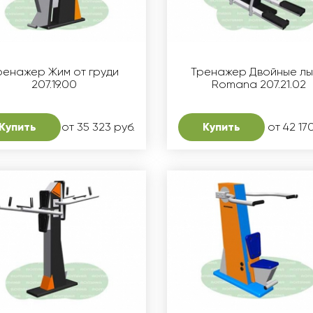
ренажер Жим от груди
Тренажер Двойные л
207.19.00
Romana 207.21.02
Купить
от 35 323 руб.
Купить
от 42 17