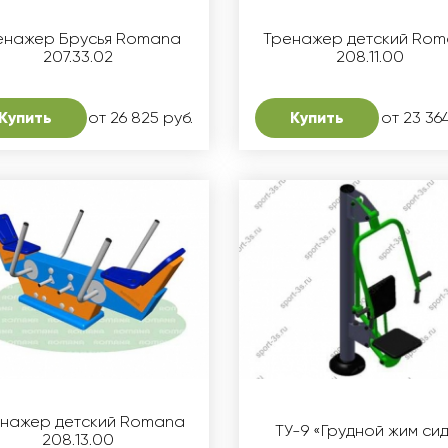
енажер Брусья Romana
Тренажер детский Ro
207.33.02
208.11.00
Купить
от 26 825 руб.
Купить
от 23 36
нажер детский Romana
ТУ-9 «Грудной жим си
208.13.00