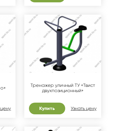
Тренажер уличный ТУ «Твист
ло»
двухпозиционный»
 цену
Купить
Узнать цену